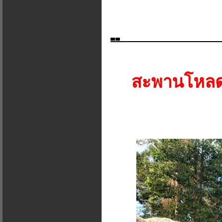
สะพานโหลด