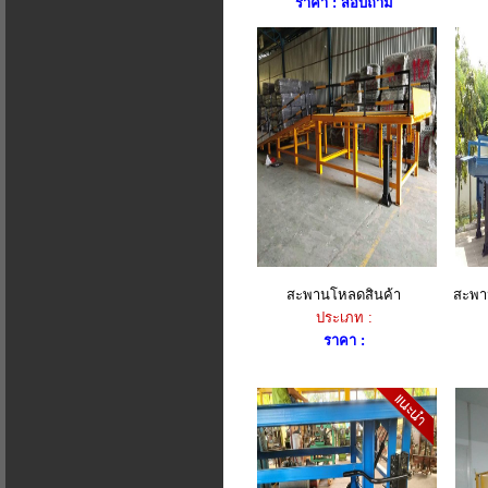
ราคา : สอบถาม
สะพานโหลดสินค้า
สะพา
ประเภท :
ราคา :