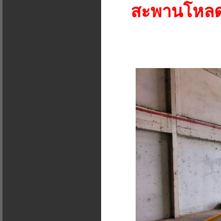
สะพานโหลด